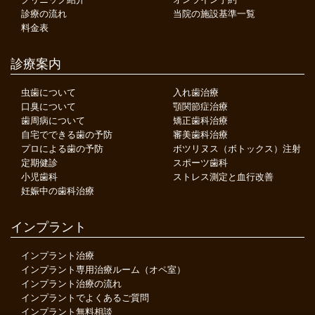
診療の流れ
当院の施設基準一覧
料金表
診療案内
虫歯について
入れ歯治療
口臭について
顎関節症治療
歯周病について
矯正歯科治療
自宅でできる歯の予防
審美歯科治療
プロによる歯の予防
ボツリヌス（ボトックス）注射
定期健診
スポーツ歯科
小児歯科
ストレス測定と血行改善
妊娠中の歯科治療
インプラント
インプラント治療
インプラント専用治療ルーム（オペ室）
インプラント治療の流れ
インプラントでよくあるご質問
インプラント無料相談