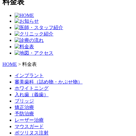
料金表
HOME
>
料金表
インプラント
審美歯科
（詰め物・かぶせ物）
ホワイトニング
入れ歯
（義歯）
ブリッジ
矯正治療
予防治療
レーザー治療
マウスガード
ボツリヌス注射