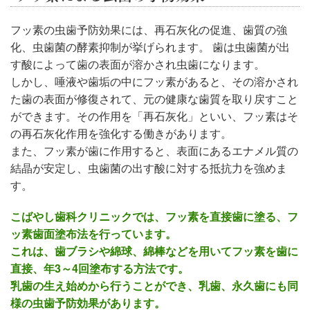
フッ素の虫歯予防効果には、再石灰化の促進、歯質の強
化、虫歯菌の酵素抑制が挙げられます。 歯は虫歯菌が出
す酸によって歯の表面が溶かされ虫歯になります。
しかし、唾液や歯垢の中にフッ素があると、その溶かされ
た歯の表面が修復されて、元の健康な歯質を取り戻すこと
ができます。その作用を「再石灰化」といい、フッ素はそ
の再石灰化作用を強化する働きがあります。
また、フッ素が歯に作用すると、表面にあるエナメル質の
結晶が安定し、虫歯菌の出す酸に対する抵抗力を強めま
す。
こばやし歯科クリニックでは、フッ素を直接歯に塗る、フ
ッ素歯面塗布法を行っています。
これは、歯ブラシや綿球、綿棒などを用いてフッ素を歯に
直接、年3～4回塗布する方法です。
乳歯の生え始めから行うことができ、乳歯、永久歯にも同
様の虫歯予防効果があります。