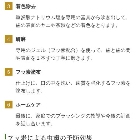
3
着色除去
重炭酸ナトリウム塩を専用の器具から吹き出して、
歯の表面のヤニや茶渋などの着色をとります。
4
研磨
専用のジェル（フッ素配合）を使って、歯と歯の間
や表面を１本ずつ丁寧に磨きます。
5
フッ素塗布
仕上げに、口の中を洗い、歯質を強化するフッ素を
塗布します。
6
ホームケア
最後に、家庭でのブラッシングの指導や今後の計画
を話し合います。
フッ素による虫歯の予防効果