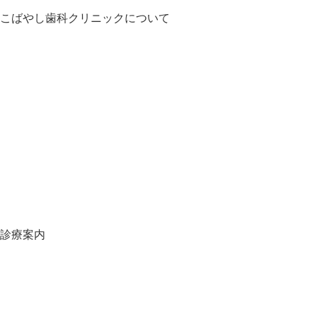
こばやし歯科クリニックについて
HOME
お知らせ
医師・スタッフ紹介
クリニック紹介
診療の流れ
料金表
地図・アクセス
スタッフ募集
スタッフブログ
オンライン予約
当院の施設基準一覧
診療案内
虫歯について
口臭について
歯周病について
自宅でできる歯の予防