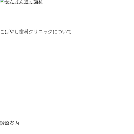
こばやし歯科クリニックについて
HOME
お知らせ
医師・スタッフ紹介
クリニック紹介
診療の流れ
料金表
地図・アクセス
スタッフ募集
スタッフブログ
オンライン予約
当院の施設基準一覧
診療案内
虫歯について