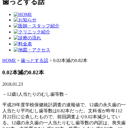
歯っとする話
HOME
>
歯っとする話
>
0.02本減の0.82本
0.02本減の0.82本
2018.01.23
－12歳1人当たりのむし歯等数－
平成29年度学校保健統計調査の速報値で、
1
2
歳の永久歯の一
人当たり平均むし歯等数は0.82本だった。文科省が昨年
112
月
22
日に公表したもので、前回調査より0.02本減少してい
る。
12
歳の永久歯の一人当たりむし歯等数の内訳は、喪失歯