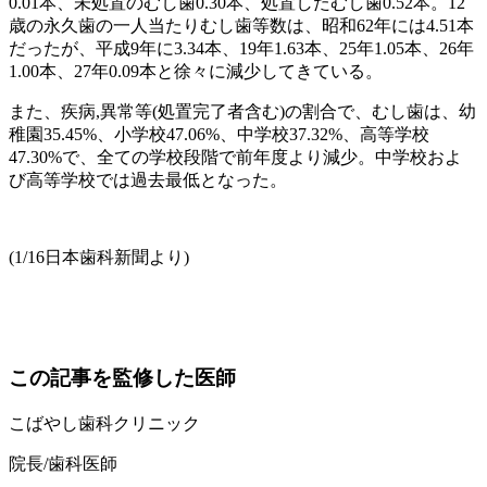
0.01本、未処置のむし歯0.30本、処置したむし歯0.52本。
12
歳の永久歯の一人当たりむし歯等数は、昭和
62
年には4.51本
だったが、平成
9
年に3.34本、
19
年1.63本、25年1.05本、
26
年
1.00本、
27
年0.09本と徐々に減少してきている。
また、疾病
,
異常等
(
処置完了者含む
)
の割合で、むし歯は、幼
稚園
35.45%
、小学校47.06
%
、中学校37.32
%
、高等学校
47.30%
で、全ての学校段階で前年度より減少。中学校およ
び高等学校では過去最低となった。
(1/16日本歯科新聞より)
この記事を監修した医師
こばやし歯科クリニック
院長/歯科医師