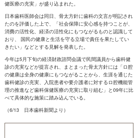
健医療の充実」が盛り込まれた。
日本歯科医師会は同日、骨太方針に歯科の文言が明記され
たのを評価した上で、「社会保障に安心感を持つことが、
消費の活性化、経済の活性化にもつながるものと認識して
おり、 国民の健康と生活を守る立場で責任を果たしてい
きたい」などとする見解を発表した。
今年は5月下旬の経済財政諮問会議で民間議員から歯科健
診の充実などが提言され、まとまった骨太方針には「ロ腔
の健康は全身の健康にもつながることから、生涯を通じた
歯科健診の充実、入院患者や要介護者に対するロ腔機能管
理の推進など歯科保健医療の充実に取り組む」と09年に比
べて具体的な施策に踏み込んでいる。
（6/13 日本歯科新聞より）