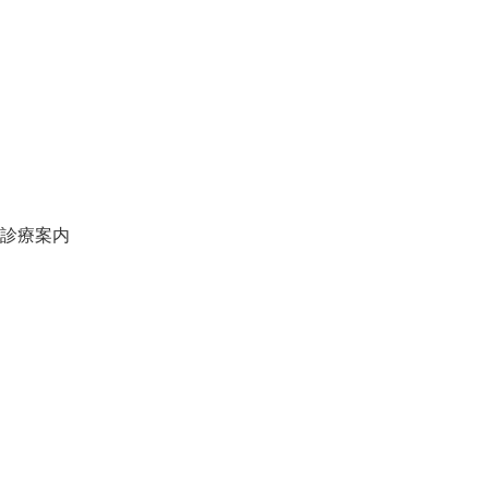
クリニック紹介
診療の流れ
料金表
地図・アクセス
スタッフ募集
スタッフブログ
オンライン予約
当院の施設基準一覧
診療案内
虫歯について
口臭について
歯周病について
自宅でできる歯の予防
プロによる歯の予防
定期健診
小児歯科
妊娠中の歯科治療
入れ歯治療