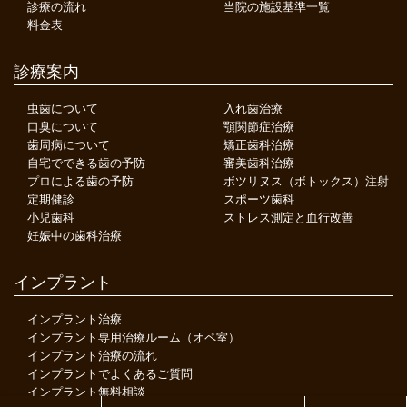
診療の流れ
当院の施設基準一覧
料金表
診療案内
虫歯について
入れ歯治療
口臭について
顎関節症治療
歯周病について
矯正歯科治療
自宅でできる歯の予防
審美歯科治療
プロによる歯の予防
ボツリヌス（ボトックス）注射
定期健診
スポーツ歯科
小児歯科
ストレス測定と血行改善
妊娠中の歯科治療
インプラント
インプラント治療
インプラント専用治療ルーム（オペ室）
インプラント治療の流れ
インプラントでよくあるご質問
インプラント無料相談