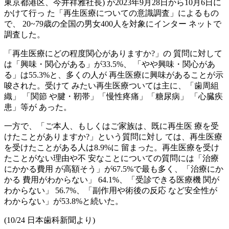
東京都港区、今井祥雅社長) が2023年9月28日から10月6日に
かけて行っ た「再生医療についての意識調査」によるもの
で、 20~79歳の全国の男女400人を対象にインター ネットで
調査した。
「再生医療にどの程度関心がありますか?」の 質問に対して
は「興味・関心がある」が33.5%、 「やや興味・関心があ
る」は55.3%と、多くの人が 再生医療に興味があることが示
唆された。受けて みたい再生医療ついては主に、「歯周組
織」 「関節 や腱・靭帯」「慢性疼痛」「糖尿病」 「心臓疾
患」等が あった。
一方で、「ご本人、もしくはご家族は、既に再生医 療を受
けたことがありますか?」という質問に対し ては、再生医療
を受けたことがある人は8.9%に 留まった。再生医療を受け
たことがない理由や不 安なことについての質問には「治療
にかかる費用 が高額そう」が67.5%で最も多く、「治療にか
かる 費用がわからない」 64.1%、「受診できる医療機 関が
わからない」 56.7%、「副作用や術後の反応 など安全性が
わからない」が53.8%と続いた。
(10/24 日本歯科新聞より)