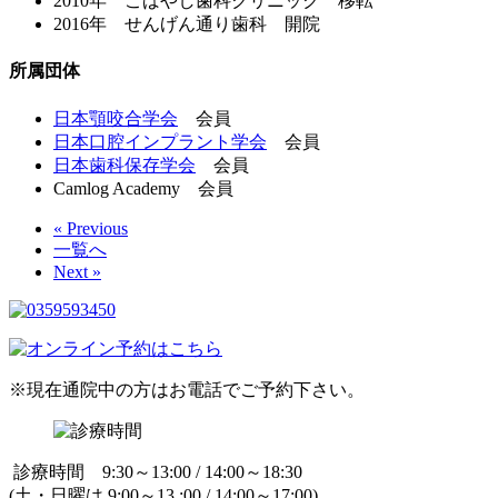
2010年 こばやし歯科クリニック 移転
2016年 せんげん通り歯科 開院
所属団体
日本顎咬合学会
会員
日本口腔インプラント学会
会員
日本歯科保存学会
会員
Camlog Academy 会員
« Previous
一覧へ
Next »
※現在通院中の方はお電話でご予約下さい。
診療時間 9:30～13:00 / 14:00～18:30
(土・日曜は 9:00～13 :00 / 14:00～17:00)