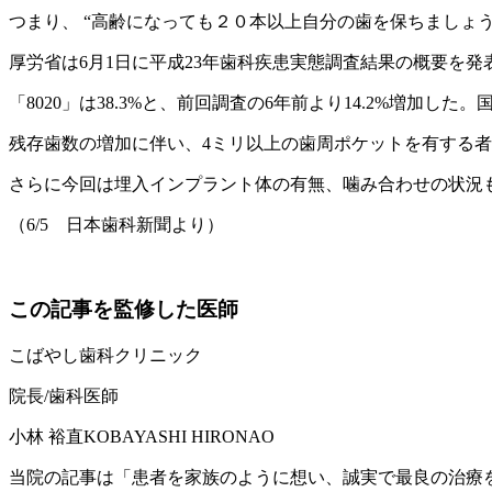
つまり、 “高齢になっても２０本以上自分の歯を保ちましょう
厚労省は6月1日に平成23年歯科疾患実態調査結果の概要を発
「8020」は38.3%と、前回調査の6年前より14.2%増
残存歯数の増加に伴い、4ミリ以上の歯周ポケットを有する
さらに今回は埋入インプラント体の有無、噛み合わせの状況も
（6/5 日本歯科新聞より）
この記事を監修した医師
こばやし歯科クリニック
院長/歯科医師
小林 裕直
KOBAYASHI HIRONAO
当院の記事は「患者を家族のように想い、誠実で最良の治療