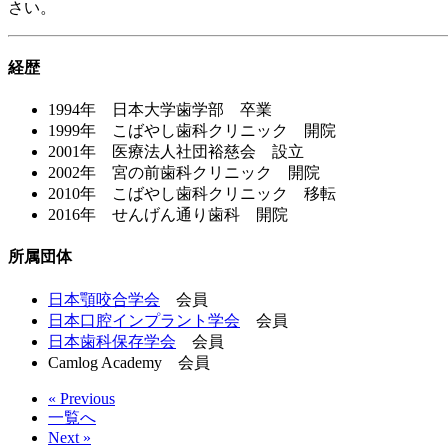
さい。
経歴
1994年 日本大学歯学部 卒業
1999年 こばやし歯科クリニック 開院
2001年 医療法人社団裕慈会 設立
2002年 宮の前歯科クリニック 開院
2010年 こばやし歯科クリニック 移転
2016年 せんげん通り歯科 開院
所属団体
日本顎咬合学会
会員
日本口腔インプラント学会
会員
日本歯科保存学会
会員
Camlog Academy 会員
« Previous
一覧へ
Next »