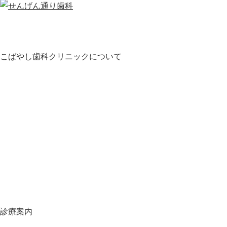
こばやし歯科クリニックについて
HOME
お知らせ
医師・スタッフ紹介
クリニック紹介
診療の流れ
料金表
地図・アクセス
スタッフ募集
スタッフブログ
オンライン予約
当院の施設基準一覧
診療案内
虫歯について