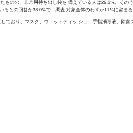
ったものの、非常用持ち出し袋を 備えている人は29.2%。その
いるとの回答が38.0%で、調査 対象全体のわずか11%に留ま
直しており、マスク、ウェットティッ シュ、手指消毒液、除菌