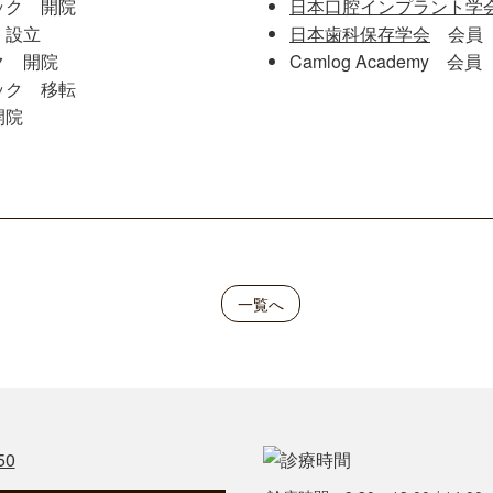
ック 開院
日本口腔インプラント学
 設立
日本歯科保存学会
会員
ク 開院
Camlog Academy 会員
ック 移転
開院
一覧へ