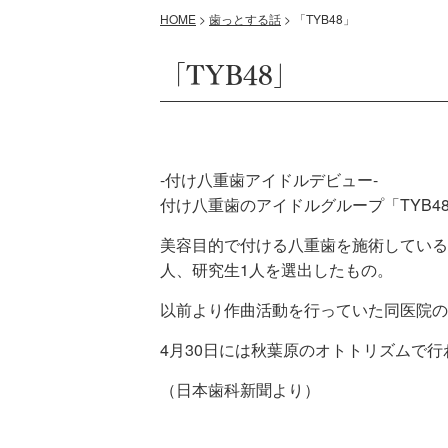
HOME
>
歯っとする話
>
「TYB48」
「TYB48」
-付け八重歯アイドルデビュー-
付け八重歯のアイドルグループ「TYB4
美容目的で付ける八重歯を施術しているデ
人、研究生1人を選出したもの。
以前より作曲活動を行っていた同医院の
4月30日には秋葉原のオトトリズムで
（日本歯科新聞より）