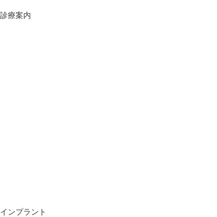
当院の施設基準一覧
診療案内
虫歯について
口臭について
歯周病について
自宅でできる歯の予防
プロによる歯の予防
定期健診
小児歯科
妊娠中の歯科治療
入れ歯治療
顎関節症治療
矯正歯科治療
審美歯科治療
ボツリヌス（ボトックス）注射
スポーツ歯科
ストレス測定と血行改善
インプラント