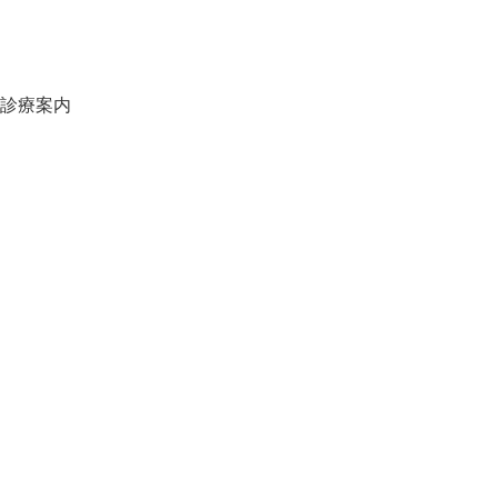
スタッフブログ
オンライン予約
当院の施設基準一覧
診療案内
虫歯について
口臭について
歯周病について
自宅でできる歯の予防
プロによる歯の予防
定期健診
小児歯科
妊娠中の歯科治療
入れ歯治療
顎関節症治療
矯正歯科治療
審美歯科治療
ボツリヌス（ボトックス）注射