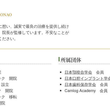
RONAO
に想い、誠実で最良の治療を提供し続け
、院長が監修しています。不安なことが
ください。
所属団体
業
日本顎咬合学会
会員
ック 開院
日本口腔インプラント学
 設立
日本歯科保存学会
会員
ク 開院
Camlog Academy 会員
ック 移転
開院