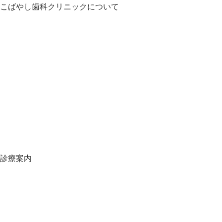
こばやし歯科クリニックについて
HOME
お知らせ
医師・スタッフ紹介
クリニック紹介
診療の流れ
料金表
地図・アクセス
スタッフ募集
スタッフブログ
オンライン予約
当院の施設基準一覧
診療案内
虫歯について
口臭について
歯周病について
自宅でできる歯の予防