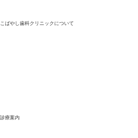
こばやし歯科クリニックについて
HOME
お知らせ
医師・スタッフ紹介
クリニック紹介
診療の流れ
料金表
地図・アクセス
スタッフ募集
スタッフブログ
オンライン予約
当院の施設基準一覧
診療案内
虫歯について
口臭について