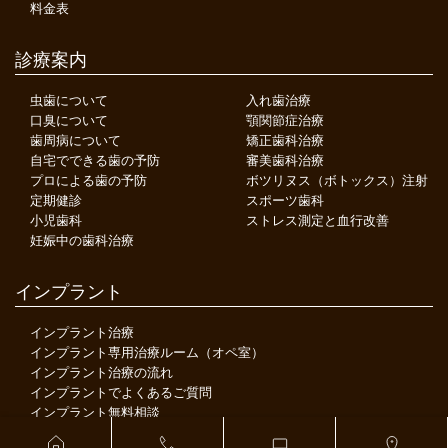
料金表
診療案内
虫歯について
入れ歯治療
口臭について
顎関節症治療
歯周病について
矯正歯科治療
自宅でできる歯の予防
審美歯科治療
プロによる歯の予防
ボツリヌス（ボトックス）注射
定期健診
スポーツ歯科
小児歯科
ストレス測定と血行改善
妊娠中の歯科治療
インプラント
インプラント治療
インプラント専用治療ルーム（オペ室）
インプラント治療の流れ
インプラントでよくあるご質問
インプラント無料相談