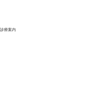
スタッフ募集
スタッフブログ
オンライン予約
当院の施設基準一覧
診療案内
虫歯について
口臭について
歯周病について
自宅でできる歯の予防
プロによる歯の予防
定期健診
小児歯科
妊娠中の歯科治療
入れ歯治療
顎関節症治療
矯正歯科治療
審美歯科治療