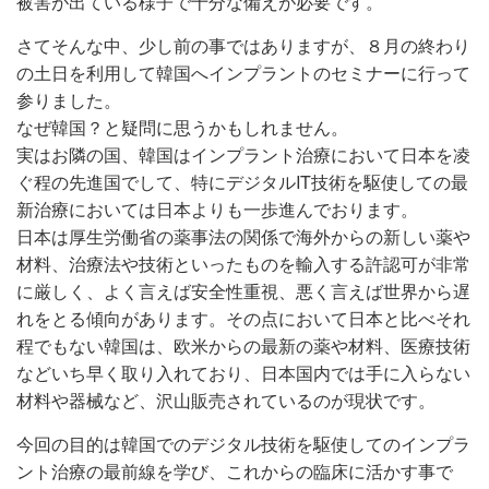
被害が出ている様子で十分な備えが必要です。
さてそんな中、少し前の事ではありますが、８月の終わり
の土日を利用して韓国へインプラントのセミナーに行って
参りました。
なぜ韓国？と疑問に思うかもしれません。
実はお隣の国、韓国はインプラント治療において日本を凌
ぐ程の先進国でして、特にデジタルIT技術を駆使しての最
新治療においては日本よりも一歩進んでおります。
日本は厚生労働省の薬事法の関係で海外からの新しい薬や
材料、治療法や技術といったものを輸入する許認可が非常
に厳しく、よく言えば安全性重視、悪く言えば世界から遅
れをとる傾向があります。その点において日本と比べそれ
程でもない韓国は、欧米からの最新の薬や材料、医療技術
などいち早く取り入れており、日本国内では手に入らない
材料や器械など、沢山販売されているのが現状です。
今回の目的は韓国でのデジタル技術を駆使してのインプラ
ント治療の最前線を学び、これからの臨床に活かす事で