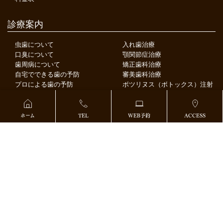
診療案内
虫歯について
入れ歯治療
口臭について
顎関節症治療
歯周病について
矯正歯科治療
自宅でできる歯の予防
審美歯科治療
プロによる歯の予防
ボツリヌス（ボトックス）注射
定期健診
スポーツ歯科
小児歯科
ストレス測定と血行改善
妊娠中の歯科治療
ホーム
TEL
WEB予約
ACCESS
インプラント
インプラント治療
インプラント専用治療ルーム（オペ室）
インプラント治療の流れ
インプラントでよくあるご質問
インプラント無料相談